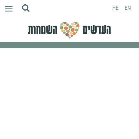
Ski
HE
EN
t
conten