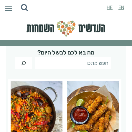
Ski
HE
EN
t
conten
מה בא לכם לבשל היום?
מ
ה
ב
א
ל
כ
ם
ל
ב
ש