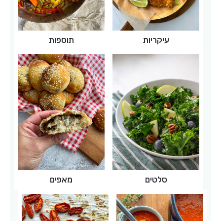
ל
ה
י
עיקריות
תוספות
ו
ם
?
סלטים
מאפים