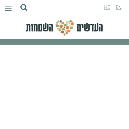
Ski
HE
EN
t
conten