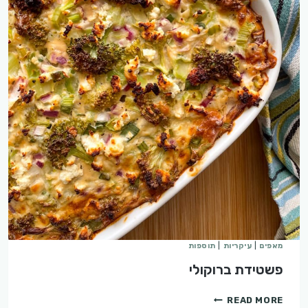
מאפים
|
עיקריות
|
תוספות
פשטידת ברוקולי
פשטידת
READ MORE