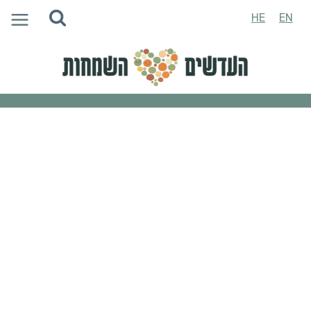
Ski
HE
EN
t
conten