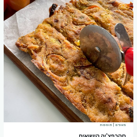
מאפים
|
תוספות
סקרפצ'יה קישואים