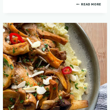
מג'דרה
READ MORE
מושלמת
שתמיד
מצליחה