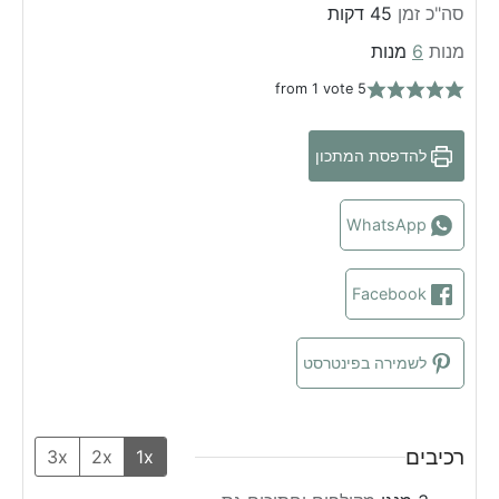
m
i
n
סה"כ זמן
45
דקות
n
u
i
מנות
6
מנות
u
n
t
from 1 vote
5
t
u
e
e
t
s
s
e
להדפסת המתכון
s
WhatsApp
Facebook
לשמירה בפינטרסט
רכיבים
3x
2x
1x