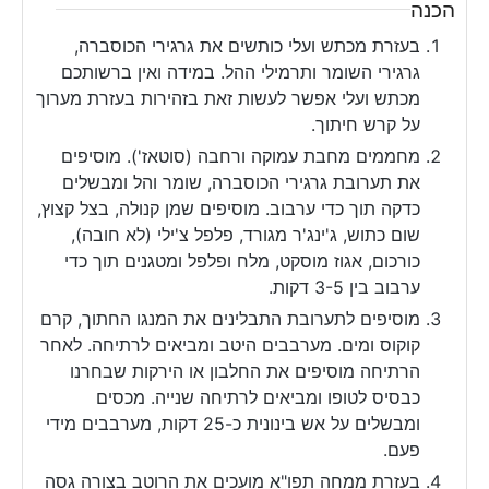
הכנה
בעזרת מכתש ועלי כותשים את גרגירי הכוסברה,
גרגירי השומר ותרמילי ההל. במידה ואין ברשותכם
מכתש ועלי אפשר לעשות זאת בזהירות בעזרת מערוך
על קרש חיתוך.
מחממים מחבת עמוקה ורחבה (סוטאז'). מוסיפים
את תערובת גרגירי הכוסברה, שומר והל ומבשלים
כדקה תוך כדי ערבוב. מוסיפים שמן קנולה, בצל קצוץ,
שום כתוש, ג'ינג'ר מגורד, פלפל צ'ילי (לא חובה),
כורכום, אגוז מוסקט, מלח ופלפל ומטגנים תוך כדי
ערבוב בין 3-5 דקות.
מוסיפים לתערובת התבלינים את המנגו החתוך, קרם
קוקוס ומים. מערבבים היטב ומביאים לרתיחה. לאחר
הרתיחה מוסיפים את החלבון או הירקות שבחרנו
כבסיס לטופו ומביאים לרתיחה שנייה. מכסים
ומבשלים על אש בינונית כ-25 דקות, מערבבים מידי
פעם.
בעזרת ממחה תפו"א מועכים את הרוטב בצורה גסה