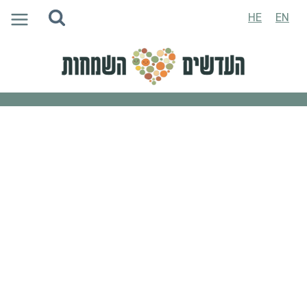
Ski
HE
EN
t
conten