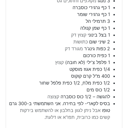
3
מנגו
מקולפים וחתוכים גס
1
כף
גרגירי כוסברה
1
כף
גרגירי שומר
3
תרמילי הל
1
כף
שמן קנולה
1
בצל בינוני
קצוץ דק
2
שיני שום
כתושות
2
כפות
גינג'ר
מגורד דק
1
כפית
כורכום
1
פלפל צ'ילי (לא חובה)
קצוץ
1/4
כפית
אגוז מוסקט
400
מ"ל
קרם קוקוס
1/2
כפית
מלח, 1/2 כפית פלפל שחור
1/2
כוס
מים
להגשה – 1/2 כוס כוסברה
קצוצה
בסיס לקארי- לפי בחירה. אני השתמשתי ב-300 גרם
טופו
אבל ניתן לגוון בחלבון או להשתמש בירקות
קשים כמו כרובית, תפו"א או דלעת.