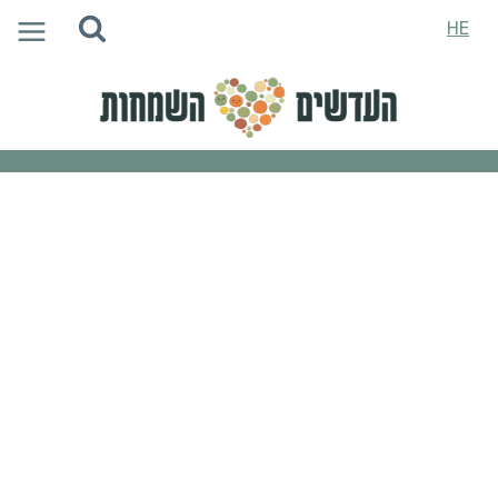
Ski
HE
t
conten