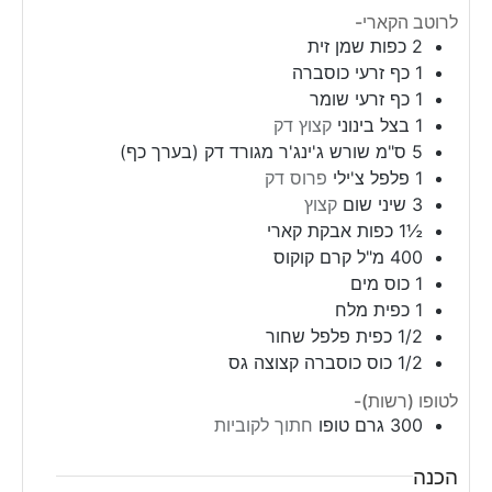
לרוטב הקארי-
2
כפות
שמן זית
1
כף
זרעי כוסברה
1
כף
זרעי שומר
1
בצל בינוני
קצוץ דק
5
ס"מ שורש ג'ינג'ר מגורד דק (בערך כף)
1
פלפל
צ'ילי
פרוס דק
3
שיני
שום
קצוץ
½1
כפות
אבקת קארי
400
מ"ל
קרם קוקוס
1
כוס
מים
1
כפית
מלח
1/2
כפית
פלפל שחור
1/2
כוס
כוסברה קצוצה גס
לטופו (רשות)-
300
גרם
טופו
חתוך לקוביות
הכנה