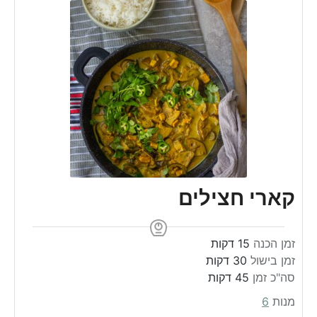
קארי חצילים
m
זמן הכנה
15
דקות
m
i
זמן בישול
30
דקות
m
i
n
סה"כ זמן
45
דקות
n
u
i
מנות
6
u
n
t