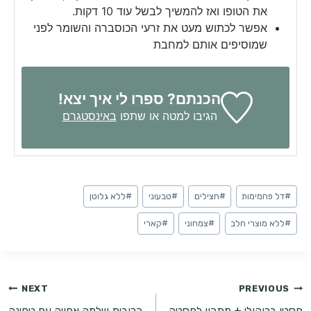
את הטופו ואז להמשיך לבשל עוד 10 דקות.
אפשר לכתוש מעט את זרעי הכוסברה והשומר לפני
שמוסיפים אותם למחבת
הכנתם? ספרו לי איך יצא!
הגיבו למטה או שתפו
באינסטגרם
Post
#
דל פחמימות
#
חצילים
#
טבעוני
#
ללא גלוטן
Tags:
#
ללא מוצרי חלב
#
צמחוני
#
קארי
ניווט
NEXT
PREVIOUS
פסטו ברוקולי + מתכון לפסטה
כרובית שלמה אפויה עם טחינה