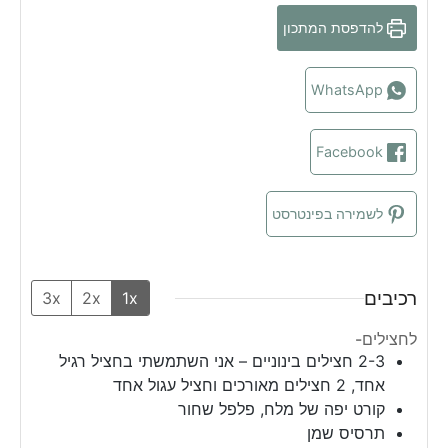
t
u
e
להדפסת המתכון
e
t
s
s
e
s
WhatsApp
Facebook
לשמירה בפינטרסט
רכיבים
3x
2x
1x
לחצילים-
2-3
חצילים בינוניים – אני השתמשתי בחציל רגיל
אחד, 2 חצילים מאורכים וחציל עגול אחד
קורט יפה של מלח, פלפל שחור
תרסיס שמן