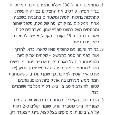
מחממים תנור ל-180 מעלות ומכינים תבנית מרופדת
בנייר אפייה. פורסים את החצילים בצורה חופשית
לחתיכות גדולות יחסית ומשטחים בתבנית בשכבה
אחת. ממליכים עם קורט יפה של מלח, פלפל שחור
ומרססים מעל במעט ספריי שמן. מערבבים קלות
ואופים בתנור כ-15 דקות. במקביל, אפשר להתקדם
לשלבים הבאים.
במידה ומעוניינים להוסיף טופו לקארי, כדאי לחרוך
אותו לפני ההוספה לתבשיל – לוקחים את קוביות
הטופו ומניחים על מגבת נקייה או נייר ניגוב ומייבשים
היטב! מחממים מחבת יבשה עם ציפוי נון-סטיק (אם
אין כדאי להוסיף למחבת כף שמן קנולה), וכשהמחבת
חמה ממש מניחים בה את קוביות הטופו. נותנים
לטופו להיצרב היטב בין 2-3 דקות מכל צד ושומרים
בצד.
הכנת רוטב הקארי – במחבת רחבה ועמוקה שמים
שמן זית, זרעי כוסברה וזרעי שומר וקולים כ-2 דקות
על אש בינונית. מוסיפים בצל קצוץ, ג'ינג'ר מגורד דק,