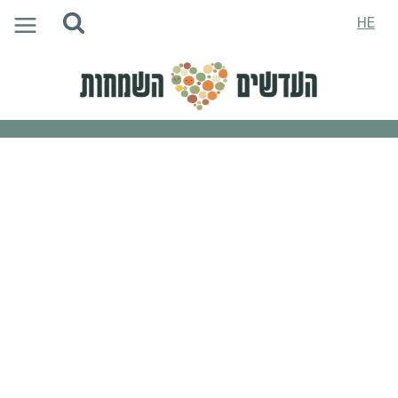
Ski
HE
t
conten