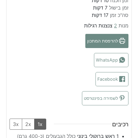
זמן הכנה
10
דקות
m
i
זמן בישול
7
דקות
m
n
i
סה"כ זמן
17
דקות
u
n
i
מנות
2
צנצנות רגילות
n
t
u
e
u
t
להדפסת המתכון
s
t
e
e
s
s
WhatsApp
Facebook
לשמירה בפינטרסט
רכיבים
3x
2x
1x
1
ראש
ברוקולי בינוני
כולל הגבעולים (כ-400 גרם)