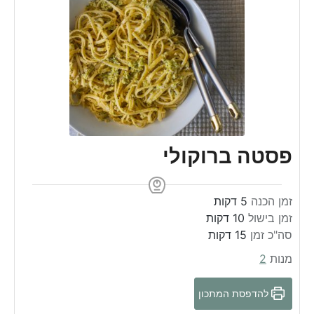
פסטה ברוקולי
m
זמן הכנה
5
דקות
m
i
זמן בישול
10
דקות
m
i
n
סה"כ זמן
15
דקות
n
i
u
מנות
2
u
n
t
t
u
e
להדפסת המתכון
e
t
s