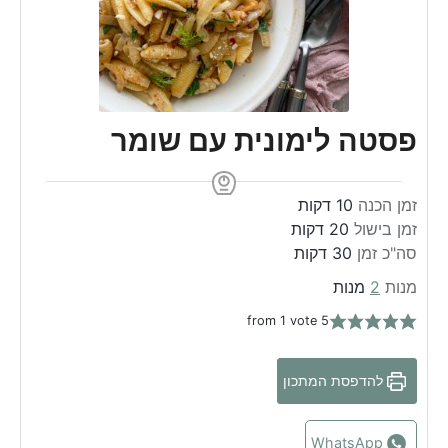
פסטה לימונית עם שומר
m
זמן הכנה
10
דקות
m
i
זמן בישול
20
דקות
m
i
n
סה"כ זמן
30
דקות
n
u
i
מנות
2
מנות
u
n
t
from 1 vote
5
t
u
e
e
t
s
s
e
להדפסת המתכון
s
WhatsApp