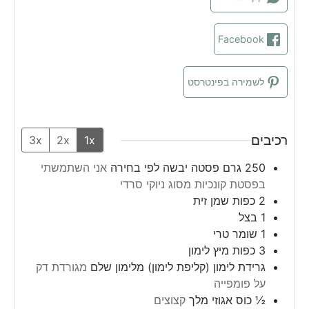
Facebook
לשמירה בפינטרסט
רכיבים
3x
2x
1x
250
גרם
פסטה יבשה לפי בחירה
אני השתמשתי
בפסטת קונכיות מסוג ניוקי סרדי
2
כפות
שמן זית
1
בצל
1
שומר טרי
3
כפות
מיץ לימון
גרידת לימון (קליפת לימון) מלימון שלם
מגורדת דק
על פומפייה
½
כוס
אגוזי מלך
קצוצים