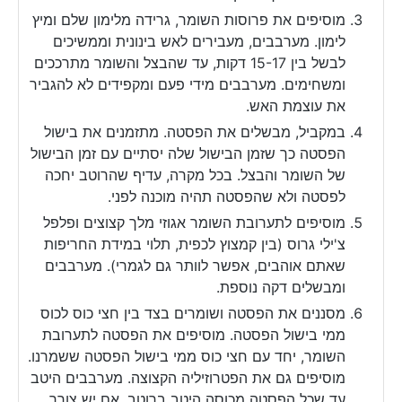
מוסיפים את פרוסות השומר, גרידה מלימון שלם ומיץ
לימון. מערבבים, מעבירים לאש בינונית וממשיכים
לבשל בין 15-17 דקות, עד שהבצל והשומר מתרככים
ומשחימים. מערבבים מידי פעם ומקפידים לא להגביר
את עוצמת האש.
במקביל, מבשלים את הפסטה. מתזמנים את בישול
הפסטה כך שזמן הבישול שלה יסתיים עם זמן הבישול
של השומר והבצל. בכל מקרה, עדיף שהרוטב יחכה
לפסטה ולא שהפסטה תהיה מוכנה לפני.
מוסיפים לתערובת השומר אגוזי מלך קצוצים ופלפל
צ'ילי גרוס (בין קמצוץ לכפית, תלוי במידת החריפות
שאתם אוהבים, אפשר לוותר גם לגמרי). מערבבים
ומבשלים דקה נוספת.
מסננים את הפסטה ושומרים בצד בין חצי כוס לכוס
ממי בישול הפסטה. מוסיפים את הפסטה לתערובת
השומר, יחד עם חצי כוס ממי בישול הפסטה ששמרנו.
מוסיפים גם את הפטרוזיליה הקצוצה. מערבבים היטב
עד שכל הפסטה מכוסה היטב ברוטב. אם יש צורך,