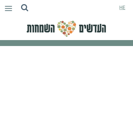
Ski
HE
t
conten