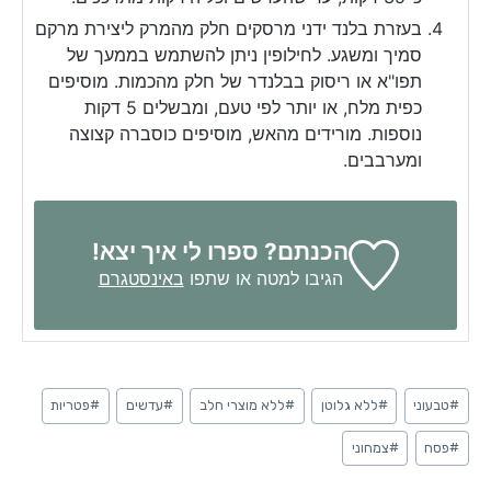
בעזרת בלנד ידני מרסקים חלק מהמרק ליצירת מרקם
סמיך ומשגע. לחילופין ניתן להשתמש בממעך של
תפו"א או ריסוק בבלנדר של חלק מהכמות. מוסיפים
כפית מלח, או יותר לפי טעם, ומבשלים 5 דקות
נוספות. מורידים מהאש, מוסיפים כוסברה קצוצה
ומערבבים.
הכנתם? ספרו לי איך יצא!
הגיבו למטה או שתפו
באינסטגרם
Post
#
טבעוני
#
ללא גלוטן
#
ללא מוצרי חלב
#
עדשים
#
פטריות
Tags:
#
פסח
#
צמחוני