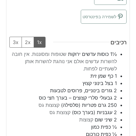
לשמירה בפינטרסט
רכיבים
3x
2x
1x
½1
כוסות
עדשים ירוקות
שטופות ומסוננות. אין חובה
להשרות עדשים אולם אני נוהגת להשרות אותן
לשעתיים לפחות.
1
כף
שמן זית
1
בצל בינוני קצוץ
2
גזרים בינוניים, פרוסים לטבעות
2
גבעולי סלרי קצוצים – בערך חצי כוס
250
גרם
פטריות (סלסילה)
קצוצות גס
2
עגבניות (בערך כוס)
קצוצות גס
2
שיני
שום
קצוצות
½
כפית
כמון
½
כפית
כורכום