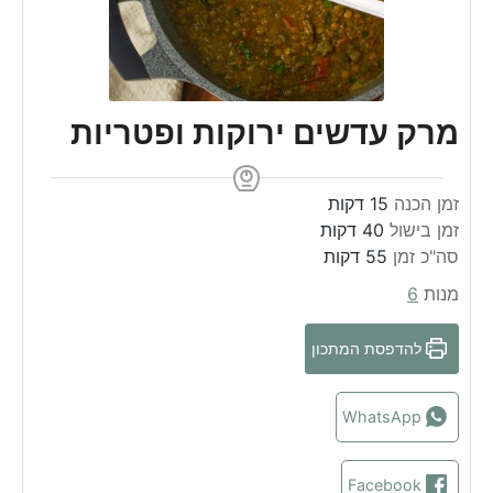
מרק עדשים ירוקות ופטריות
m
זמן הכנה
15
דקות
m
i
זמן בישול
40
דקות
m
i
n
סה"כ זמן
55
דקות
n
u
i
מנות
6
u
n
t
t
u
e
להדפסת המתכון
e
t
s
s
e
s
WhatsApp
Facebook