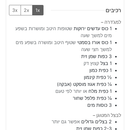
רכיבים
3x
2x
1x
למג'דרה –
1
כוס
עדשים ירוקות
שטופות היטב ומושרות בשפע
מים למשך שעה
1
כוס
אורז בסמטי
שטוף היטב ומושרה בשפע מים
למשך חצי שעה
3
כפות
שמן זית
1
בצל
קצוץ דק
1
כפית
כמון
½
כפית
קינמון
¼
כפית
אגוז מוסקט (אבקה)
1
כפית
מלח
או יותר לפי טעם
¼
כפית
פלפל שחור
3
כוסות
מים
לבצל המטוגן –
2
בצלים גדולים
אפשר גם יותר
2-3 כפות שמן זית