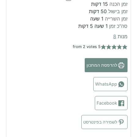
m
זמן הכנה
15
דקות
m
i
זמן בישול
50
דקות
h
i
n
זמן השרייה
1
שעה
m
n
o
u
h
סה"כ זמן
1
שעה
5
דקות
i
u
u
t
o
מנות
8
n
t
r
e
u
2
votes
from
5
u
e
s
r
t
s
e
להדפסת המתכון
s
WhatsApp
Facebook
לשמירה בפינטרסט