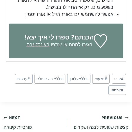
העדשים, שיטפו היטב את האורז והשרו את האורז
בשפע מים. רק אז התחילו בבישול.
אפשר להשתמש גם באורז רגיל או אורז יסמין
הכנתם? ספרו לי איך יצא!
הגיבו למטה או שתפו
באינסטגרם
Post
#
אורז
#
טבעוני
#
ללא גלוטן
#
ללא מוצרי חלב
#
עדשים
Tags:
#
צמחוני
ניווט
NEXT
PREVIOUS
קציצות שעועית לבנה ושקדים
טורטיות קינואה