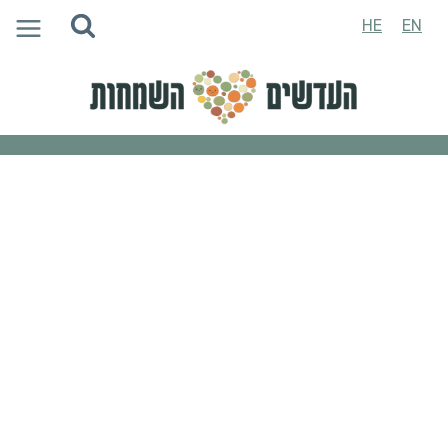
Ski
HE
EN
t
conten