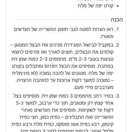
קורט יפה של מלח
הכנה
ראו הערות למטה לגבי תזמון ההשרייה של העדשים
והאורז.
במקביל לבישול המג'דרה מכינים את הבצל המטוגן –
קולפים את הבצלים, חוצים לאורך ואז פורסים לחצאי
טבעות בעובי 2-3 מ"מ. מחממים 2-3 כפות שמן זית
במחבת. מוסיפים את הבצל הפרוס ומתבלים בקורט
יפה של מלח. מטגנים על להבה נמוכה (לא מינימלית
– נמוכה) למשך דקות ארוכות עד להזהבה הרצוייה.
מערבבים מידי פעם.
בסיר רחב מחממים 3 כפות שמן זית. מוסיפים בצל
אחד קצוץ דק ומטגנים, תוך כדי ערבוב, למשך כ-5
דקות עד לשקיפות. מוסיפים את העדשים (אחרי
ההשרייה) ואת התבלינים – כפית כמון, חצי כפית
קינמון, רבע כפית אגוז מוסקט, כפית מלח ורבע כפית
פלפל שחור. לבסוף מוסיפים לסיר 3 כוסות מים