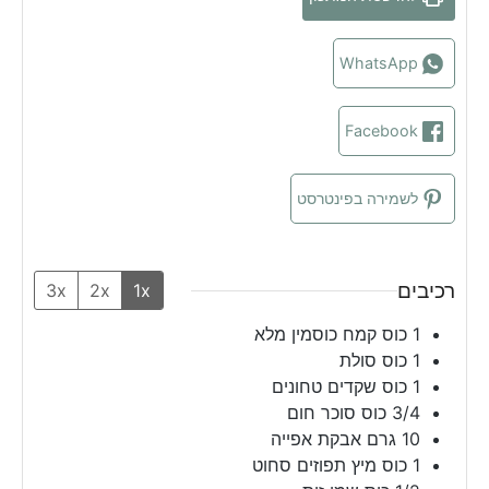
e
t
s
s
e
s
WhatsApp
Facebook
לשמירה בפינטרסט
רכיבים
3x
2x
1x
1
כוס
קמח כוסמין מלא
1
כוס
סולת
1
כוס
שקדים טחונים
3/4
כוס
סוכר חום
10
גרם
אבקת אפייה
1
כוס
מיץ תפוזים סחוט