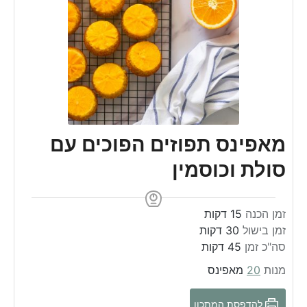
מאפינס תפוזים הפוכים עם
סולת וכוסמין
m
זמן הכנה
15
דקות
m
i
זמן בישול
30
דקות
m
i
n
סה"כ זמן
45
דקות
n
u
i
מנות
20
מאפינס
u
n
t
t
u
e
להדפסת המתכון