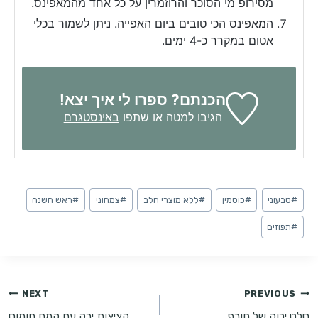
מסירופ מי הסוכר והרוזמרין על כל אחד מהמאפינס.
המאפינס הכי טובים ביום האפייה. ניתן לשמור בכלי
אטום במקרר כ-4 ימים.
הכנתם? ספרו לי איך יצא!
הגיבו למטה או שתפו
באינסטגרם
Post
#
טבעוני
#
כוסמין
#
ללא מוצרי חלב
#
צמחוני
#
ראש השנה
Tags:
#
תפוזים
ניווט
NEXT
PREVIOUS
סלט ירוק של חורף
קציצות ירק עם קמח חומוס