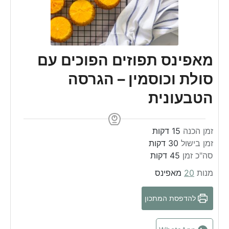
מאפינס תפוזים הפוכים עם
סולת וכוסמין – הגרסה
הטבעונית
m
זמן הכנה
15
דקות
m
i
זמן בישול
30
דקות
m
i
n
סה"כ זמן
45
דקות
n
u
i
מנות
20
מאפינס
u
n
t
t
u
e
להדפסת המתכון
e
t
s
s
e
s