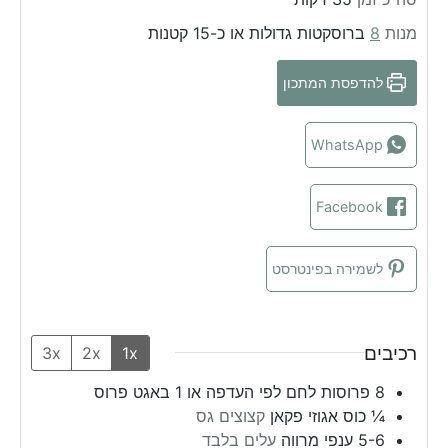
n
u
i
מנות
8
ברוסקטות גדולות או כ-15 קטנות
u
n
t
t
u
e
להדפסת המתכון
e
t
s
s
e
s
WhatsApp
Facebook
לשמירה בפינטרסט
רכיבים
3x
2x
1x
8
פרוסות לחם לפי העדפה או 1 באגט פרוס
¼
כוס
אגוזי פקאן
קצוצים גס
5-6 ענפי מרווה
עלים בלבד