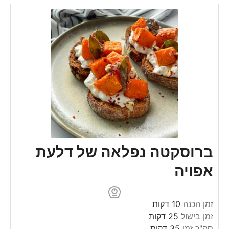
ברוסקטה נפלאה של דלעת
אפויה
m
זמן הכנה
10
דקות
m
i
זמן בישול
25
דקות
m
i
n
סה"כ זמן
35
דקות