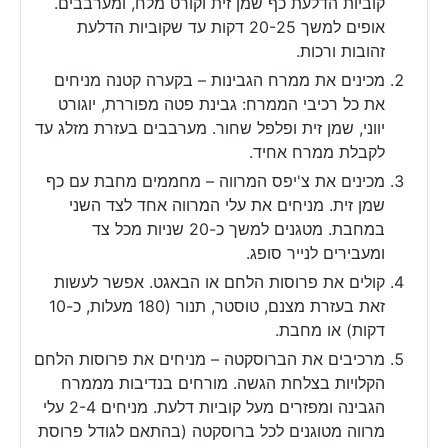
קוביות הדלעת כף שמן זית וקורט מלח, ומערבבים.
אופים למשך 20-25 דקות עד שקוביות הדלעת
זהובות ורכות.
מכינים את ממרח הגבינות – בקערה קטנה מניחים
את כל רכיבי הממרח: גבינת פטה מפוררת, יוגורט
יווני, שמן זית ופלפל שחור. מערבבים בעזרת מזלג עד
לקבלת ממרח אחיד.
מכינים את צ'יפס המרווה – מחממים מחבת עם כף
שמן זית. מניחים את עלי המרווה אחד לצד השני
במחבת. מטגנים למשך כ-20 שניות מכל צד
ומעבירים לנייר סופג.
קולים את פרוסות הלחם או הבאגט. אפשר לעשות
זאת בעזרת מצנם, טוסטר, תנור (180 מעלות, כ-10
דקות) או מחבת.
מרכיבים את הברוסקטה – מניחים את פרוסות הלחם
הקלויות בצלחת הגשה. מורחים בנדיבות מממרח
הגבינה ומפזרים מעל קוביות דלעת. מניחים 2-4 עלי
מרווה מטוגנים לכל ברוסקטה (בהתאם לגודל פרוסת