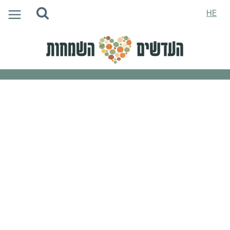
Ski
HE
t
conten