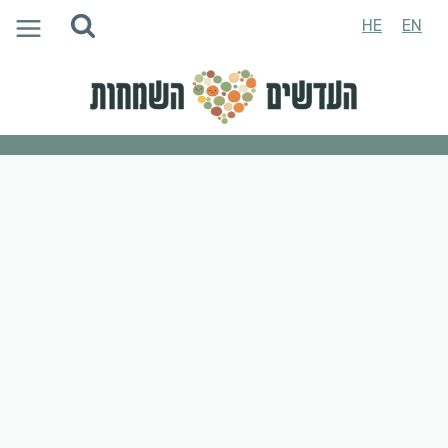
Ski
HE
EN
t
conten