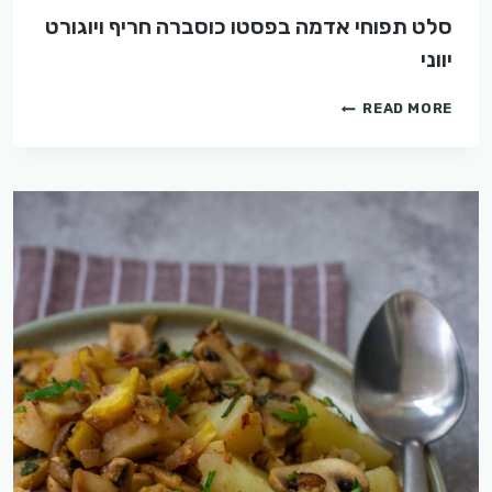
סלט תפוחי אדמה בפסטו כוסברה חריף ויוגורט
יווני
סלט
READ MORE
תפוחי
אדמה
בפסטו
כוסברה
חריף
ויוגורט
יווני