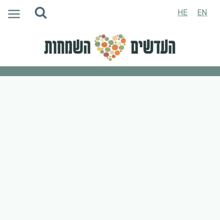
Ski
HE
EN
t
conten