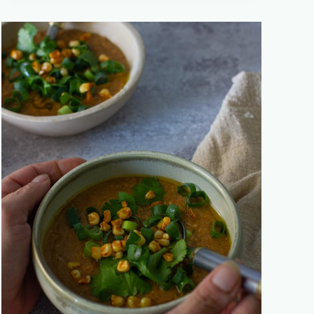
מצע
של
תרד
מוקפץ
וצנוברים