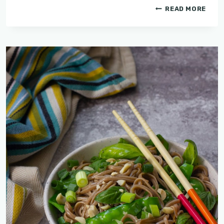
קארי
READ MORE
ירוק
עם
ירקות
ירוקים
וטופו
בחלב
קוקוס