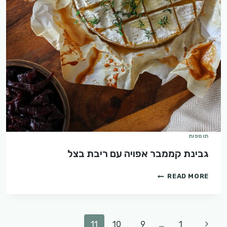
תוספות
גבינת קממבר אפויה עם ריבת בצל
גבינת
READ MORE
קממבר
אפויה
עם
ריבת
Page
Previous
11
10
9
…
1
בצל