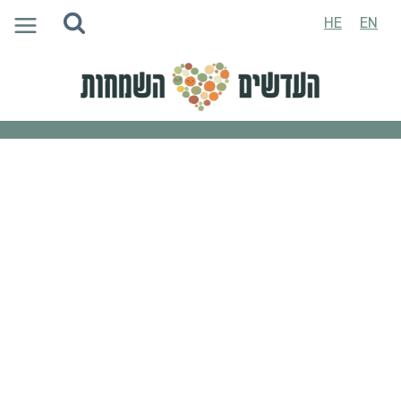
Ski
HE
EN
t
conten