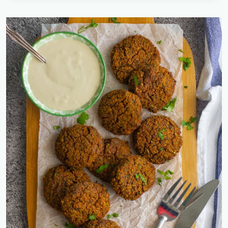
שומר
ועגבניות
מיובשות