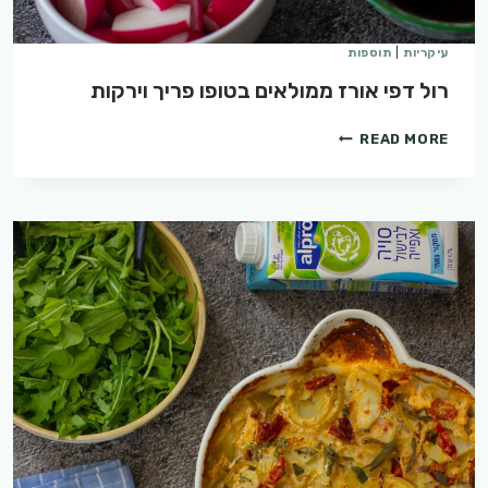
עיקריות
|
תוספות
רול דפי אורז ממולאים בטופו פריך וירקות
רול
READ MORE
דפי
אורז
ממולאים
בטופו
פריך
וירקות