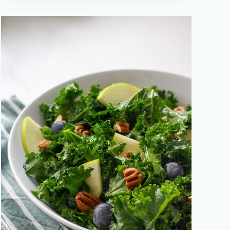
עם
סלסת
עגבניות
מעל