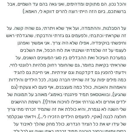
והכל נכון. הם מתוקים ומדהימים, ואני גאה בהם עד השמיים, אבל
ברשותכם, ביום הזה הייתי רוצה להרים דווקא לי, האמא:)
על הסבלנות, וההתמדה, ועל איך שלא ויתרתי, גם שהיה קשה. על
זה שקראתי וכתבתי, ולפעמים גם גזרתי והדבקתי, שהגדלתי ראש
וחיפשתי בויקיפדיה, אפילו שלא היה צריך. אני אמשיך ואפרגן
לעצמי על זה שלמדתי ושיננתי את לוח הכפל, את השלבים
במערכת העיכול ואת ההבדלים בין סוגי המעוינים השונים, על
שהראיתי בקיאות בחומר, גם שהחומר רחוק מלהיות רלוונטי לחיי,
וידעתי להפגין גם דקדקנות וגם יצירתיות. אני חייבת גם להגיד
כמה מילים יפות על זה שהייתי חברה טובה, לכל הילדים והילדות
והאמהות והאבות, כולל כמה מעצבנים, אף פעם לא צעקתי (גם
שהגיע), ובוואטסאפ תמיד פירגנתי באימוג'י מאוהב על תמונות של
ילדים אחרים ולא נגררתי אפילו לוויכוח אחד(!). רשימת ההישגים
שלי השנה לא נגמרת, והיא כוללת את זה שתמיד זכרתי מתי צריך
חולצה לבנה (אוקיי, לפעמים הילדים הזכירו לי…), וידאתי שבקלמר
של עידו יש את כל הציוד הנדרש, כולל מחק שהלך לאיבוד על
בסיס יומיומי ובסגר קורונה תמיד זכרתי באיזו שעה יש לכל ילד