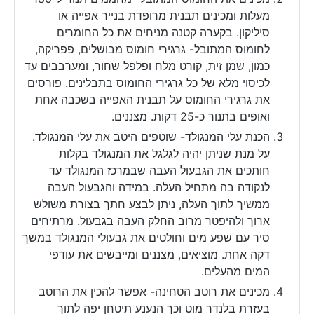
מעלות ומכינים תבנית מרופדת בנייר אפייה או
סיליקון. בקערה קטנה מניחים את כל החומרים
לחומוס המתובל- גרגירי חומוס מבושלים, פפריקה,
כמון, שמן זית, קורט מלח ופלפל שחור, ומערבבים עד
לכיסוי מלא של כל גרגירי החומוס בתבלינים. פורסים
את גרגירי החומוס על תבנית האפייה בשכבה אחת
ואופים בתנור כ-25 דקות. מצננים.
הכנת עלי המנגולד- שוטפים היטב את עלי המנגולד.
על מנת שניתן יהיה לגלגל את המנגולד בקלות
חותכים את הגבעול העבה שבמרכז המנגולד עד
לנקודה בה מתחיל העלה. במידה והגבעול העבה
ממשיך לתוך העלה, ניתן לבצע חתך בצורת משולש
ארוך ולהיפטר מרוב החלק העבה בגבעול. מרתיחים
סיר עם שפע מים וחולטים את גבעולי המנגולד במשך
דקה אחת. מוציאים, מצננים ומייבשים את עודפי
המים מהעלים.
מכינים את רוטב הטחינה- אפשר להכין את הרוטב
בעזרת בלנדר מוט וכך הנענע תיטחן יפה לתוך