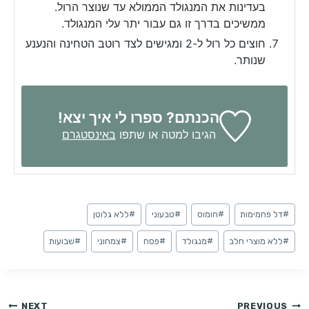
בעדינות את המנגולד הממולא עד שנוצר הרול.
ממשיכים בדרך זו גם עבור יתר עלי המנגולד.
חוצים כל רול ל-2 ומגישים לצד רוטב הטחינה והנענע
שנותר.
הכנתם? ספרו לי איך יצא!
הגיבו למטה או שתפו
באינסטגרם
Post
#
דל פחמימות
#
חומוס
#
טבעוני
#
ללא גלוטן
Tags:
#
ללא מוצרי חלב
#
מנגולד
#
פסח
#
צמחוני
#
שבועות
ניווט
NEXT
PREVIOUS