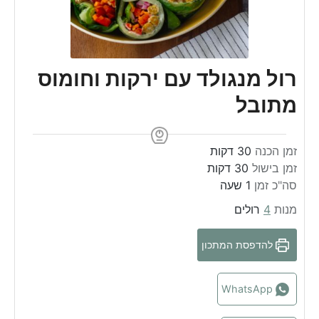
רול מנגולד עם ירקות וחומוס
מתובל
m
זמן הכנה
30
דקות
m
i
זמן בישול
30
דקות
n
i
h
סה"כ זמן
1
שעה
n
u
o
מנות
4
רולים
u
t
u
t
e
r
להדפסת המתכון
e
s
s
WhatsApp