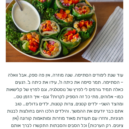
עוד שנת לימודים הסתיימה. שנה מוזרה, אין פה ספק, אבל וואלה
– הסתיימה. תמר סיימה את כיתה ה', עידו את כיתה ב'. רגעים
כאלה תמיד גורמים לי לפרץ של נוסטלגיה, וגם לפרץ של קלישאות
כמו- אלוהים, מתי כל זה הספיק לקרות? וגם- איך הזמן טס…
ומהצד השני- ילדים קטנים, צרות קטנות, ילדים גדולים… טוב
אתם כבר יודעים את ההמשך. והילדים הלכו היום בחולצות לבנות
חגיגיות, וחזרו עם תעודות מאוד מוזרות ומותאמות קורונה (אין
ציונים. רק הערכות) וכל הסבים והסבתות התקשרו לברך אותם