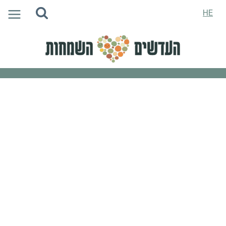
Ski
HE
t
conten