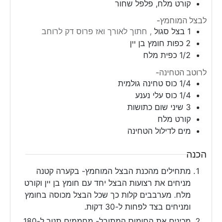
קורט מלח, פלפל שחור
לבצל המוחמץ-
1
בצל סגול
, חתוך לאורך ואז פרוס דק לרוחב
2
כפות חומץ בן יין
1/2
כפית מלח
לרוטב הטחינה-
1/4
כוס
טחינה גולמית
1/4
כוס
עלי נענע
3
שיני שום כתושות
קורט מלח
מים לדילול הטחינה
הכנה
מתחילים מהכנת הבצל המוחמץ- בקערה קטנה
מניחים את רצועות הבצל יחד עם חומץ בן יין וקורט
מלח. מערבבים קלות כך שכל הבצל מכוסה בחומץ
ומניחים בצד לפחות ל-30 דקות.
מכינים את החומוס המתובל- מחממים תנור ל-180