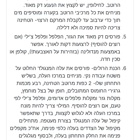
הרוטב. לחילופין, יש לקצוץ את הנענע דק מאוד.
מניחים את כל מרכיבי הרוטב בקערה ומוסיפים מים
תוך כדי ערבוב עד לקבלת המרקם הרצוי- הטחינה
צריכה להיות סמיכה ולא דלילה.
פורסים דק מאוד את הגזר, הפלפל ופלפל צ'ילי (אם
רוצים להוסיף) לרצועות דקות לאורך. אפשר
באמצעות מנדולינה (בזהירות על האצבעות!), קולפן או
סכין חדה.
הכנת הרולים- פורסים את עלה המנגולד החלוט על
משטח עבודה נקי. מניחים במרכז העלה, בשליש
התחתון שלו- 2 כפות מרוטב הטחינה, רבע מכמות
גרגירי החומוס המתובלים, חופן של בצל מוחמץ,
מקלות גזר ומקלות פלפלים אדומים, ופלפל צ'ילי לפי
טעם, אם רוצים להוסיף. המילוי צריך להיות מונח
במרכז העלה ולא לגלוש לקצוות, בדרך שתאפשר
קיפול של עלה המנגולד בצורת מעטפה. מתחילים
מקיפול של הצדדים בעלה כלפי פנימה, אח"כ מקפלים
פנימה את החלק התחתון בעלה, ולבסוף מגלגלים