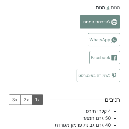
i
n
u
o
מנות
4
מנות
n
u
t
u
u
t
e
r
להדפסת המתכון
t
e
s
e
s
s
WhatsApp
Facebook
לשמירה בפינטרסט
רכיבים
3x
2x
1x
4
קלחי תירס
50
גרם
חמאה
40
גרם
גבינת פרמזן מגורדת