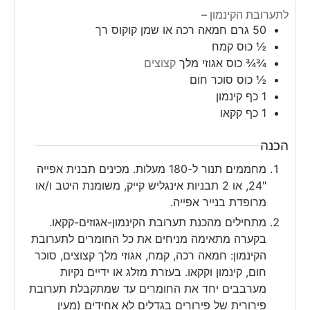
לתערובת הקינמון –
50
גרם
חמאה רכה או שמן קוקוס רך
½
כוס
קמח
¾¾
כוס
אגוזי מלך
קצוצים
½
כוס
סוכר חום
1
כף
קינמון
1
כף
קקאו
הכנה
מחממים תנור ל-180 מעלות. מכינים תבנית אפייה
"24, או 2 תבניות אינגליש קייק, משומנת היטב ו/או
מרופדת בנייר אפייה.
מתחילים מהכנת תערובת הקינמון-אגוזים-קקאו.
בקערה מתאימה מניחים את כל החומרים לתערובת
הקינמון: חמאה רכה, קמח, אגוזי מלך קצוצים, סוכר
חום, קינמון וקקאו. בעזרת מזלג או ידיים נקיות
מערבבים יחד את החומרים עד שמתקבלת תערובת
פירורית של פירורים בגדלים לא אחידים (מעין