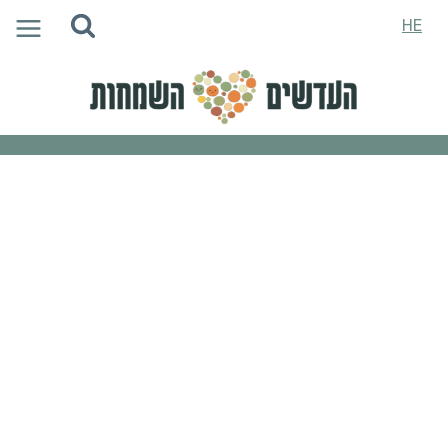
Ski
HE
t
conten