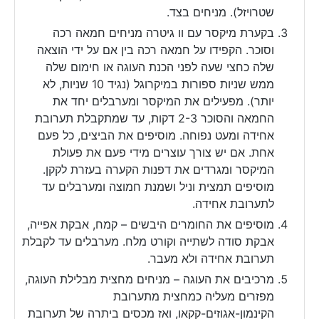
שטרויזל). מניחים בצד.
בקערת מיקסר עם וו גיטרה מניחים חמאה רכה
וסוכר. הקפידו על חמאה רכה בין אם על ידי הוצאה
שלה כחצי שעה לפני הכנת העוגה או חימום שלה
ממש שניות ספורות במיקרוגל (נגיד 10 שניות, לא
יותר). מפעילים את המיקסר ומערבלים יחד את
החמאה והסוכר 2-3 דקות, עד שמתקבלת תערובת
אחידה ומעט נפוחה. מוסיפים את הביצים, כל פעם
אחת. אם יש צורך עוצרים מידי פעם את פעולת
המיקסר ומגרדים את דפנות הקערה בעזרת לקקן.
מוסיפים תמצית וניל ושמנת חמוצה ומערבלים עד
לתערובת אחידה.
מוסיפים את החומרים היבשים – קמח, אבקת אפייה,
אבקת סודה לשתייה וקורט מלח. מערבלים עד לקבלת
תערובת אחידה ולא מעבר.
מרכיבים את העוגה – מניחים מחצית מבלילת העוגה,
מפזרים מעליה כמחצית מתערובת
הקינמון-אגוזים-קקאו, ואז מכסים ביתרה של תערובת