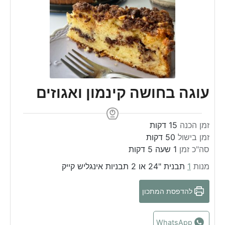
עוגה בחושה קינמון ואגוזים
m
זמן הכנה
15
דקות
m
i
זמן בישול
50
דקות
m
i
n
h
סה"כ זמן
1
שעה
5
דקות
i
n
u
o
מנות
1
תבנית "24 או 2 תבניות אינגליש קייק
n
u
t
u
u
t
e
r
להדפסת המתכון
t
e
s
e
s
s
WhatsApp