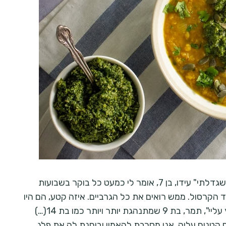
"אמא, גם המכנסיים האלה קטנים עליי. זה בגלל שגדלתי" עידו, בן 7, אומר לי כמעט כל בוקר בשבועות
 הקרסול. ממש רואים את כל הגרביים. איזה קטע, הם היו
גדולות עליו ממש לא מזמן. "אמא הטייץ הזה לוחץ עליי", תמר, בת 9 שמתנהגת יותר ויותר כמו בת 14(…)
ם קטנים עליה, אני מסרבת להאמין ובוחנת לה את פלג