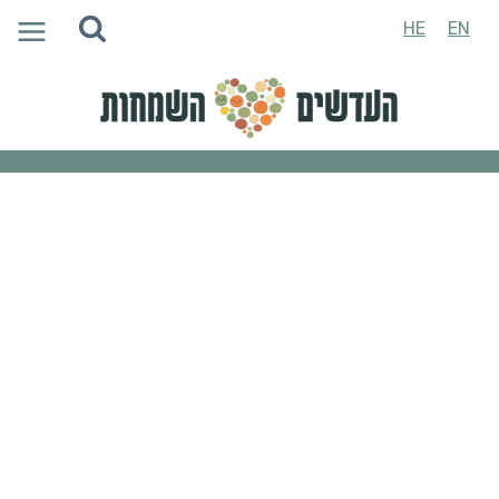
Ski
HE
EN
t
conten