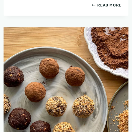
שיפודי
READ MORE
טופו
במרינדה
לימונית