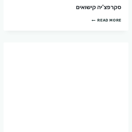
סקרפצ'יה קישואים
סקרפצ'יה
READ MORE
קישואים