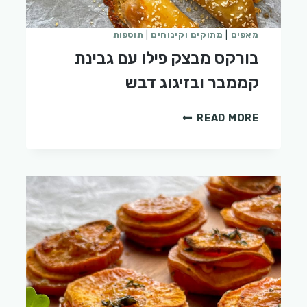
מאפים
|
מתוקים וקינוחים
|
תוספות
בורקס מבצק פילו עם גבינת
קממבר ובזיגוג דבש
בורקס
READ MORE
מבצק
פילו
עם
גבינת
קממבר
ובזיגוג
דבש