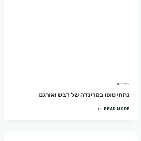
עיקריות
נתחי טופו במרינדה של דבש ואורגנו
נתחי
READ MORE
טופו
במרינדה
של
דבש
ואורגנו