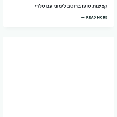
קציצות טופו ברוטב לימוני עם סלרי
קציצות
READ MORE
טופו
ברוטב
לימוני
עם
סלרי