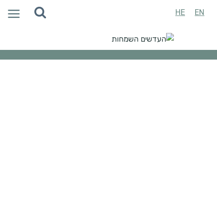
Ski
HE
EN
t
conten