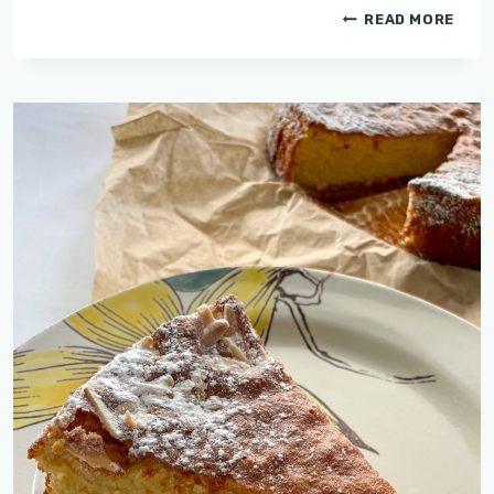
מרק
READ MORE
חומוס
ורוזמרין