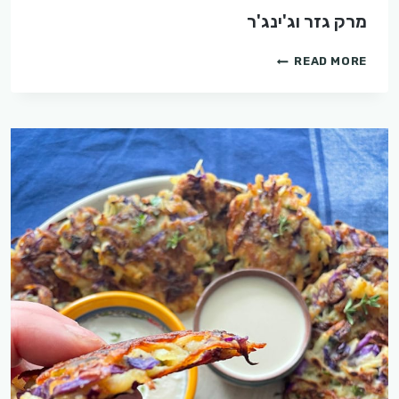
מרק גזר וג'ינג'ר
מרק
READ MORE
גזר
וג'ינג'ר