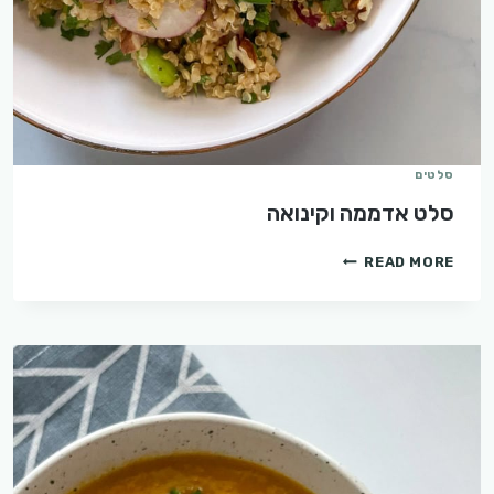
סלטים
סלט אדממה וקינואה
סלט
READ MORE
אדממה
וקינואה