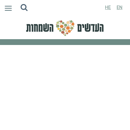
Ski
HE
EN
t
conten