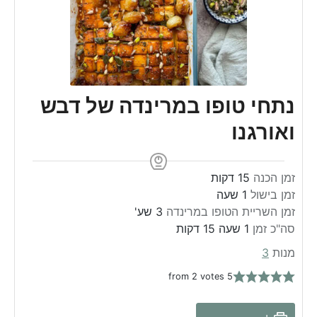
נתחי טופו במרינדה של דבש
ואורגנו
m
זמן הכנה
15
דקות
i
h
זמן בישול
1
שעה
h
n
o
זמן השריית הטופו במרינדה
3
שע'
o
m
u
u
h
סה"כ זמן
1
שעה
15
דקות
u
i
t
o
r
מנות
3
r
n
e
u
2
votes
from
5
s
u
s
r
t
e