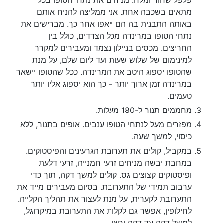
מתאים בשכבה אחת. אני ממליצה להניח אותם
באותה התבנית בה הם ייאפו אחר כך. מברישים את
נתחי הטופו במרינדה מכל הצדדים, כולל בין
החריצים. מכסים בניילון נצמד ומעבירים למקרר
למינימום של שלוש שעות ועד ליום שלם, על מנת
שהטופו יספוג היטב את המרינדה. ככל שהטופו יישאר
במרינדה זמן ארוך יותר – כך הוא יספוג אליו יותר
טעמים.
מחממים תנור ל-180 מעלות.
מפזרים מעל לנתחי הטופו ענבים. אופים בתנור, ללא
כיסוי, למשך שעה.
במקביל, קולים את תערובת הגרעינים והפיסטוקים.
במחבת יבשה מניחים זרעי חמנייה, זרעי דלעת
ופיסטוקים קצוצים גס. קולים למשך דקה, תוך כדי
ערבוב תמידי של התערובת. בסיום מעבירים מייד את
התערובת לקערית, על מנת לעצור את תהליך הקלייה.
לחילופין, אפשר גם לקלות את התערובת במיקרוגל,
למשל דקה עד דקה וחצי.