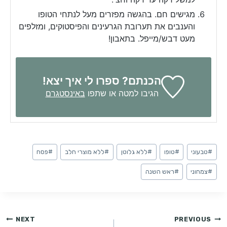
מגישים חם. בהגשה מפזרים מעל לנתחי הטופו
והענבים את תערובת הגרעינים והפיסטוקים, ומזלפים
מעט דבש/מייפל. בתאבון!
הכנתם? ספרו לי איך יצא!
הגיבו למטה או שתפו
באינסטגרם
Post
#
טבעוני
#
טופו
#
ללא גלוטן
#
ללא מוצרי חלב
#
פסח
Tags:
#
צמחוני
#
ראש השנה
ניווט
NEXT
PREVIOUS