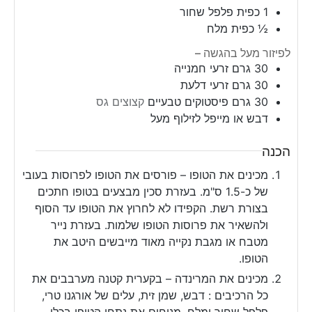
1
כפית
פלפל שחור
½
כפית
מלח
לפיזור מעל בהגשה –
30
גרם
זרעי חמנייה
30
גרם
זרעי דלעת
30
גרם
פיסטוקים טבעיים
קצוצים גס
דבש או מייפל לזילוף מעל
הכנה
מכינים את הטופו – פורסים את הטופו לפרוסות בעובי
של כ-1.5 ס"מ. בעזרת סכין מבצעים בטופו חתכים
בצורת רשת. הקפידו לא לחרוץ את הטופו עד הסוף
ולהשאיר את פרוסות הטופו שלמות. בעזרת נייר
מטבח או מגבת נקייה מאוד מייבשים היטב את
הטופו.
מכינים את המרינדה – בקערית קטנה מערבבים את
כל הרכיבים : דבש, שמן זית, עלים של אורגנו טרי,
פלפל שחור ומלח. מניחים את נתחי הטופו בכלי