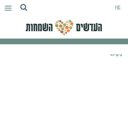
Ski
HE
t
conten
עיקריות