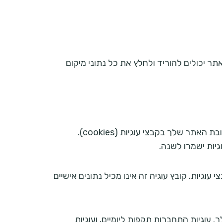
נע מהעלאת תמונות עם נתוני מיקום מוטבעים (EXIF GPS). המבקרים באתר יכולים להוריד ולחלץ את כל נתוני מיקום
בכתיבת תגובה באתר שלנו, באפשרותך להחליט אם לאפשר לנו לשמור את השם שלך, כתובת האימייל שלך וכתובת האתר שלך בקבצי עוגיות (cookies).
יות ישמרו לשנה.
יות. קובץ עוגיה זה אינו מכיל נתונים אישיים
וגיות התחברות תקפות ליומיים, ועוגיות