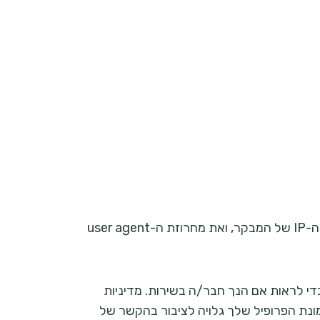
כאשר המבקרים משאירים תגובות באתר אנו אוספים את הנתונים המוצגים בטופס התגובה, ובנוסף גם את כתובת ה-IP של המבקר, ואת מחרוזת ה-user agent
ונעביר מחרוזת אנונימית שנוצרה מכתובת הדואר האלקטרוני שלך (הנקראת גם hash) לשירות Gravatar כדי לראות אם הנך חבר/ה בשירות. מדיניות
https://aut/. לאחר אישור התגובה שלך, תמונת הפרופיל שלך גלויה לציבור בהקשר של