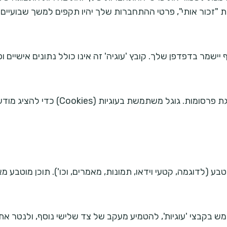
"זכור אותי", פרטי ההתחברות שלך יהיו תקפים למשך שבועיים
יישמר בדפדפן שלך. קובץ 'עוגיה' זה אינו כולל נתונים אישיים 
האתר משתמש ב-Google AdSense לצורך 
בע (לדוגמה, קטעי וידאו, תמונות, מאמרים, וכו'). תוכן מוטבע 
מש בקבצי 'עוגיות', להטמיע מעקב של צד שלישי נוסף, ולנטר א